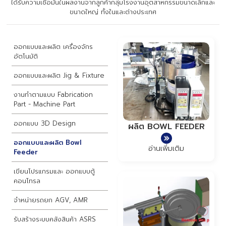
ได้รับความเชื่อมั่นในผลงานจากลูกค้ากลุ่มโรงงานอุตสาหกรรมขนาดเล็กและ
ขนาดใหญ่ ทั้งในและต่างประเทศ
ออกแบบและผลิต เครื่องจักร
อัตโนมัติ
ออกแบบและผลิต Jig & Fixture
งานทำตามแบบ Fabrication
Part - Machine Part
ออกแบบ 3D Design
ผลิต BOWL FEEDER
ออกแบบและผลิต Bowl
อ่านเพิ่มเติม
Feeder
เขียนโปรแกรมและ ออกแบบตู้
คอนโทรล
จำหน่ายรถยก AGV, AMR
รับสร้างระบบคลังสินค้า ASRS