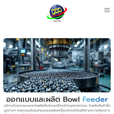
ออกแบบและผลิต Bowl
Feeder
บริการรับออกแบบและรับผลิตชิ้นส่วนเครื่องจักรอุตสาหกรรม รับผลิตสินค้าขึ้น
รูปต่างๆ ตลอดจนรับออกแบบและผลิตเครื่องจักรอัตโนมัติตามความต้องการ